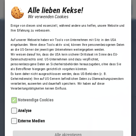
Alle lieben Kekse!
Wir verwenden Cookies
Einige von diesen sind essenziell, während andere uns helfen, unsere Website und
Ihre Erfahrung zu verbessern.
Auf unserer Webseite haben wir Tools von Unternehmen mit Sitz in den USA
eingebunden. Wenn diese Tools aktiv sind, können Ihre personenbezogenen Daten
an die US-Server der jeweiligen Unternehmen weitergegeben werden.
Wir weisen darauf hin, dass die USA kein sicherer Drittstaat im Sinne des EU-
Datenschutzrechts sind. US-Unternehmen sind dazu verpflichtet,
personenbezogene Daten an Sicherheitsbehörden herauszugeben, ohne dass Sie
als Betroffener hiergegen gerichtlich vorgehen könnten.
Es kann daher nicht ausgeschlossen werden, dass US-Behörden (z. B.
Geheimdienste) Ihre auf US-Servern befindlichen Daten zu Überwachungszwecken
verarbeiten, auswerten und dauerhaft speichern. Wir haben auf diese
Verarbeitungstätigkeiten keinen Einfluss.
Notwendige Cookies
Diese sind für die grundlegende und einwandfreie Funktion unserer Website erforderlich.
wwCookiePreferences | Speicherdauer: Zwischen 3 Tagen und 6 Monaten
Analyse
Tracking Tools von Dritten ermöglichen die Analyse und Aufstellung von Statistiken.
Das Analysetool ermöglicht die statistische, anonymisierte Datenerhebung des Besucherverhaltens auf dieser Website.
Externe Medien
Inhalte von Videoplattformen und Social-Media-Plattformen werden standardmäßig blockiert. Wenn Cookies von externen Medien akzeptiert werden, bedarf der Zugriff auf diese Inhalte keiner manuellen Einwilligung mehr.
Der Kartendienst der Google Inc. LLD ermöglicht Seitenbesuchern die Orientierung bei der Suche nach dem Unternehmensstandort.
Durch die Nutzung der Google-Maps werden gleichzeitig auch Google Webfonts geladen. Die Datenschutzbestimmungen dafür finden Sie unter
Alle akzeptieren