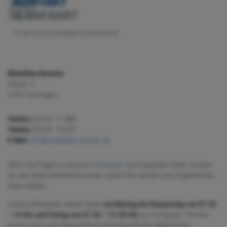
KONTAKT
& ANFAHRT
ZU METALLBAU REMMER IN DORMAGEN
Metallbau Remmer
Feldstr. 2
41541 Dormagen
Telefon:
02133 - 71 880
Telefax:
02133 - 72 327
E-Mail:
info@metallbau-remmer.de
Wenn Sie Fragen zu unseren
Leistungen
und Angeboten haben, können
Sie das nebenstehende Formular nutzen! Wir werden uns umgehend bei
Ihnen melden.
Unsere Mitarbeiter stehen Ihnen
von Montag bis Donnerstag von 07.30
– 16 Uhr und Freitag von 07.30 – 13.30 Uhr
zur Verfügung. Termine
können auch nach Absprache an Ihre persönlichen Bedürfnisse