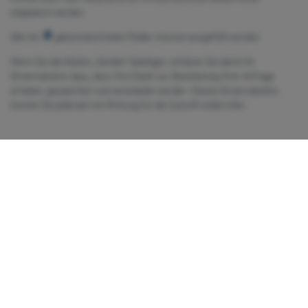
angepasst werden.
Alle mit
gekennzeichneten Felder müssen ausgefüllt werden.
Wenn Sie den Button „Senden“ betätigen, erklären Sie damit Ihr
Einverständnis dazu, dass Ihre Daten zur Bearbeitung Ihrer Anfrage
erhoben, gespeichert und verarbeitet werden. Dieses Einverständnis
können Sie jederzeit mit Wirkung für die Zukunft widerrufen.
Herr
Frau
Divers
Name:
Straße:
PLZ und Ort:
Telefon:
E-Mail: